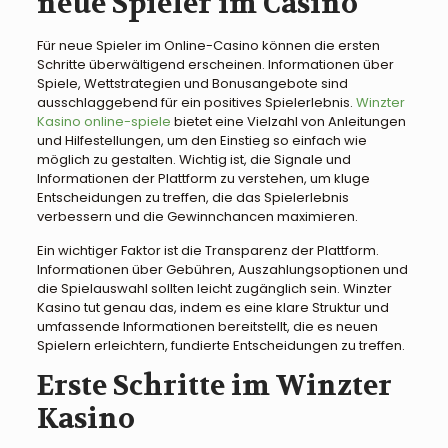
neue Spieler im Casino
Für neue Spieler im Online-Casino können die ersten
Schritte überwältigend erscheinen. Informationen über
Spiele, Wettstrategien und Bonusangebote sind
ausschlaggebend für ein positives Spielerlebnis.
Winzter
Kasino online-spiele
bietet eine Vielzahl von Anleitungen
und Hilfestellungen, um den Einstieg so einfach wie
möglich zu gestalten. Wichtig ist, die Signale und
Informationen der Plattform zu verstehen, um kluge
Entscheidungen zu treffen, die das Spielerlebnis
verbessern und die Gewinnchancen maximieren.
Ein wichtiger Faktor ist die Transparenz der Plattform.
Informationen über Gebühren, Auszahlungsoptionen und
die Spielauswahl sollten leicht zugänglich sein. Winzter
Kasino tut genau das, indem es eine klare Struktur und
umfassende Informationen bereitstellt, die es neuen
Spielern erleichtern, fundierte Entscheidungen zu treffen.
Erste Schritte im Winzter
Kasino