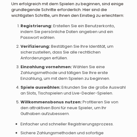
Um erfolgreich mit dem Spielen zu beginnen, sind einige
grundlegende Schritte erforderlich. Hier sind die
wichtigsten Schritte, um Ihnen den Einstieg zu erleichtern:
Registrierung:
Erstellen Sie ein Benutzerkonto,
indem Sie persönliche Daten angeben und ein
Passwort wählen.
Verifizierung:
Bestätigen Sie Ihre Identität, um
sicherzustellen, dass Sie alle rechtlichen
Anforderungen erfüllen.
Einzahlung vornehmen:
Wählen Sie eine
Zahlungsmethode und tätigen Sie Ihre erste
Einzahlung, um mit dem Spielen zu beginnen.
Spiele auswählen:
Erkunden Sie die große Auswahl
an Slots, Tischspielen und Live-Dealer-Spielen.
Willkommensbonus nutzen:
Profitieren Sie von
den attraktiven Boni für neue Spieler, um Ihr
Guthaben aufzubessern.
Einfacher und schneller Registrierungsprozess.
Sichere Zahlungsmethoden und sofortige