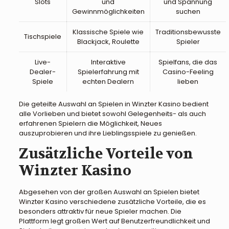
Slots
und
und Spannung
Gewinnmöglichkeiten
suchen
Klassische Spiele wie
Traditionsbewusste
Tischspiele
Blackjack, Roulette
Spieler
Live-
Interaktive
Spielfans, die das
Dealer-
Spielerfahrung mit
Casino-Feeling
Spiele
echten Dealern
lieben
Die geteilte Auswahl an Spielen in Winzter Kasino bedient
alle Vorlieben und bietet sowohl Gelegenheits- als auch
erfahrenen Spielern die Möglichkeit, Neues
auszuprobieren und ihre Lieblingsspiele zu genießen.
Zusätzliche Vorteile von
Winzter Kasino
Abgesehen von der großen Auswahl an Spielen bietet
Winzter Kasino verschiedene zusätzliche Vorteile, die es
besonders attraktiv für neue Spieler machen. Die
Plattform legt großen Wert auf Benutzerfreundlichkeit und