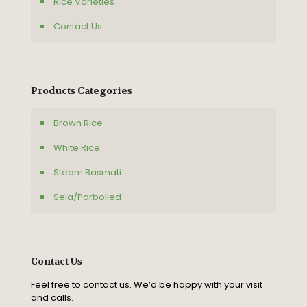
Rice Varieties
Contact Us
Products Categories
Brown Rice
White Rice
Steam Basmati
Sela/Parboiled
Contact Us
Feel free to contact us. We’d be happy with your visit
and calls.