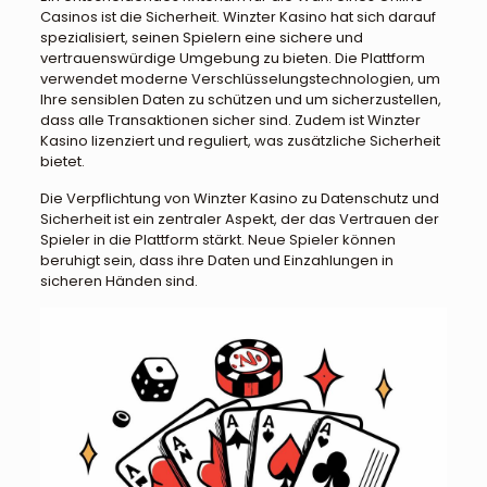
Casinos ist die Sicherheit. Winzter Kasino hat sich darauf
spezialisiert, seinen Spielern eine sichere und
vertrauenswürdige Umgebung zu bieten. Die Plattform
verwendet moderne Verschlüsselungstechnologien, um
Ihre sensiblen Daten zu schützen und um sicherzustellen,
dass alle Transaktionen sicher sind. Zudem ist Winzter
Kasino lizenziert und reguliert, was zusätzliche Sicherheit
bietet.
Die Verpflichtung von Winzter Kasino zu Datenschutz und
Sicherheit ist ein zentraler Aspekt, der das Vertrauen der
Spieler in die Plattform stärkt. Neue Spieler können
beruhigt sein, dass ihre Daten und Einzahlungen in
sicheren Händen sind.