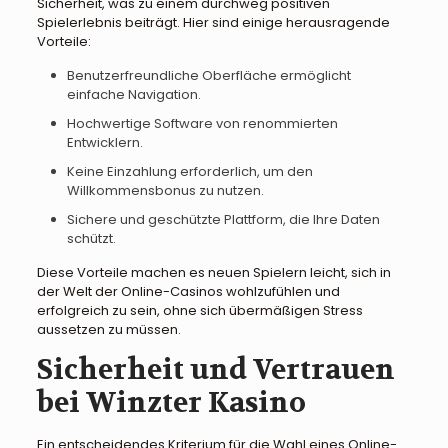
Sicherheit, was zu einem durchweg positiven
Spielerlebnis beiträgt. Hier sind einige herausragende
Vorteile:
Benutzerfreundliche Oberfläche ermöglicht
einfache Navigation.
Hochwertige Software von renommierten
Entwicklern.
Keine Einzahlung erforderlich, um den
Willkommensbonus zu nutzen.
Sichere und geschützte Plattform, die Ihre Daten
schützt.
Diese Vorteile machen es neuen Spielern leicht, sich in
der Welt der Online-Casinos wohlzufühlen und
erfolgreich zu sein, ohne sich übermäßigen Stress
aussetzen zu müssen.
Sicherheit und Vertrauen
bei Winzter Kasino
Ein entscheidendes Kriterium für die Wahl eines Online-