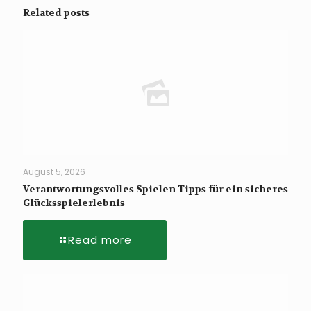
Related posts
August 5, 2026
Verantwortungsvolles Spielen Tipps für ein sicheres
Glücksspielerlebnis
Read more