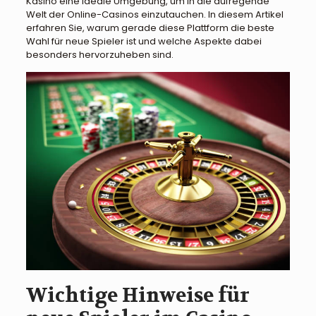
Kasino eine ideale Umgebung, um in die aufregende
Welt der Online-Casinos einzutauchen. In diesem Artikel
erfahren Sie, warum gerade diese Plattform die beste
Wahl für neue Spieler ist und welche Aspekte dabei
besonders hervorzuheben sind.
Wichtige Hinweise für