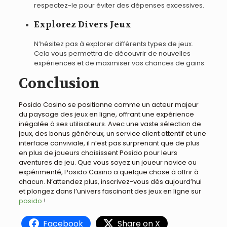
respectez-le pour éviter des dépenses excessives.
Explorez Divers Jeux
N’hésitez pas à explorer différents types de jeux.
Cela vous permettra de découvrir de nouvelles
expériences et de maximiser vos chances de gains.
Conclusion
Posido Casino se positionne comme un acteur majeur
du paysage des jeux en ligne, offrant une expérience
inégalée à ses utilisateurs. Avec une vaste sélection de
jeux, des bonus généreux, un service client attentif et une
interface conviviale, il n’est pas surprenant que de plus
en plus de joueurs choisissent Posido pour leurs
aventures de jeu. Que vous soyez un joueur novice ou
expérimenté, Posido Casino a quelque chose à offrir à
chacun. N’attendez plus, inscrivez-vous dès aujourd’hui
et plongez dans l’univers fascinant des jeux en ligne sur
posido
!
Facebook
Share on X