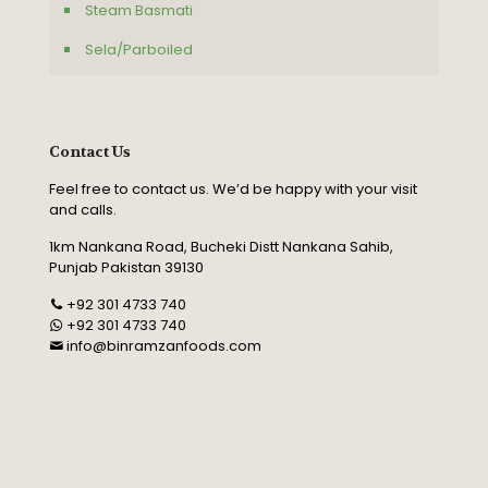
Steam Basmati
Sela/Parboiled
Contact Us
Feel free to contact us. We’d be happy with your visit
and calls.
1km Nankana Road, Bucheki Distt Nankana Sahib,
Punjab Pakistan 39130
+92 301 4733 740
+92 301 4733 740
info@binramzanfoods.com