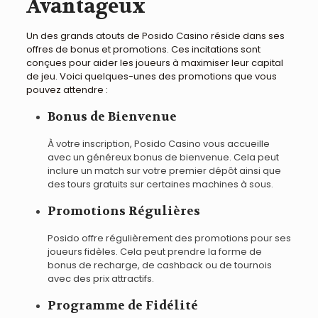
Avantageux
Un des grands atouts de Posido Casino réside dans ses
offres de bonus et promotions. Ces incitations sont
conçues pour aider les joueurs à maximiser leur capital
de jeu. Voici quelques-unes des promotions que vous
pouvez attendre :
Bonus de Bienvenue
À votre inscription, Posido Casino vous accueille
avec un généreux bonus de bienvenue. Cela peut
inclure un match sur votre premier dépôt ainsi que
des tours gratuits sur certaines machines à sous.
Promotions Régulières
Posido offre régulièrement des promotions pour ses
joueurs fidèles. Cela peut prendre la forme de
bonus de recharge, de cashback ou de tournois
avec des prix attractifs.
Programme de Fidélité