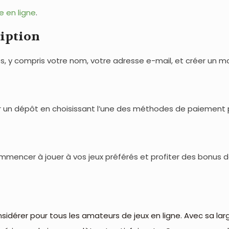
e en ligne
.
ription
s, y compris votre nom, votre adresse e-mail, et créer un m
r un dépôt en choisissant l’une des méthodes de paiement
mencer à jouer à vos jeux préférés et profiter des bonus 
nsidérer pour tous les amateurs de jeux en ligne. Avec sa l