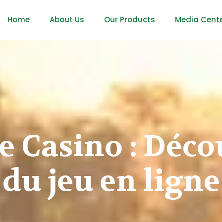
Home
About Us
Our Products
Media Cent
 Casino : Déco
du jeu en ligne