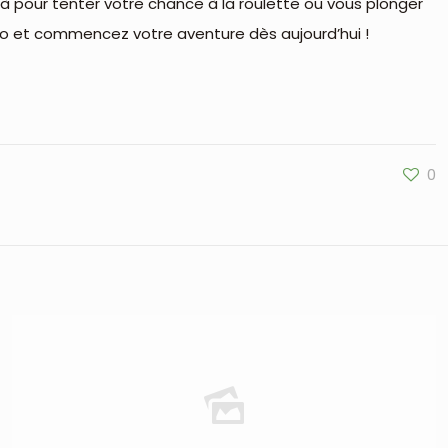
là pour tenter votre chance à la roulette ou vous plonger
ino et commencez votre aventure dès aujourd’hui !
0