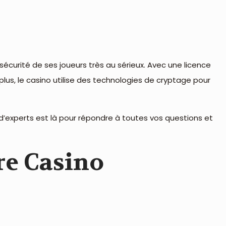
sécurité de ses joueurs très au sérieux. Avec une licence
lus, le casino utilise des technologies de cryptage pour
 d’experts est là pour répondre à toutes vos questions et
re Casino