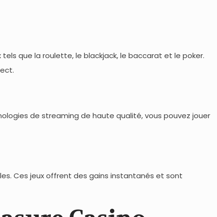
 que la roulette, le blackjack, le baccarat et le poker.
rect.
hnologies de streaming de haute qualité, vous pouvez jouer
es. Ces jeux offrent des gains instantanés et sont