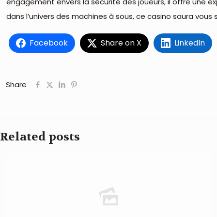
engagement envers la sécurité des joueurs, il offre une e
dans l’univers des machines à sous, ce casino saura vous 
Facebook
Share on X
LinkedIn
Share
Related posts