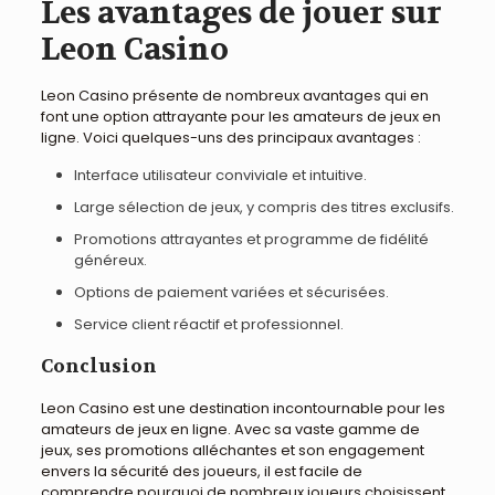
Les avantages de jouer sur
Leon Casino
Leon Casino présente de nombreux avantages qui en
font une option attrayante pour les amateurs de jeux en
ligne. Voici quelques-uns des principaux avantages :
Interface utilisateur conviviale et intuitive.
Large sélection de jeux, y compris des titres exclusifs.
Promotions attrayantes et programme de fidélité
généreux.
Options de paiement variées et sécurisées.
Service client réactif et professionnel.
Conclusion
Leon Casino est une destination incontournable pour les
amateurs de jeux en ligne. Avec sa vaste gamme de
jeux, ses promotions alléchantes et son engagement
envers la sécurité des joueurs, il est facile de
comprendre pourquoi de nombreux joueurs choisissent