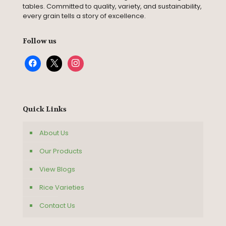
tables. Committed to quality, variety, and sustainability,
every grain tells a story of excellence.
Follow us
facebook
x
instagram
Quick Links
About Us
Our Products
View Blogs
Rice Varieties
Contact Us