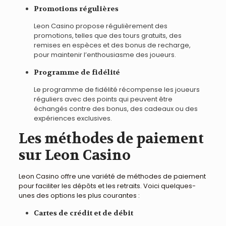
Promotions régulières
Leon Casino propose régulièrement des
promotions, telles que des tours gratuits, des
remises en espèces et des bonus de recharge,
pour maintenir l’enthousiasme des joueurs.
Programme de fidélité
Le programme de fidélité récompense les joueurs
réguliers avec des points qui peuvent être
échangés contre des bonus, des cadeaux ou des
expériences exclusives.
Les méthodes de paiement
sur Leon Casino
Leon Casino offre une variété de méthodes de paiement
pour faciliter les dépôts et les retraits. Voici quelques-
unes des options les plus courantes :
Cartes de crédit et de débit