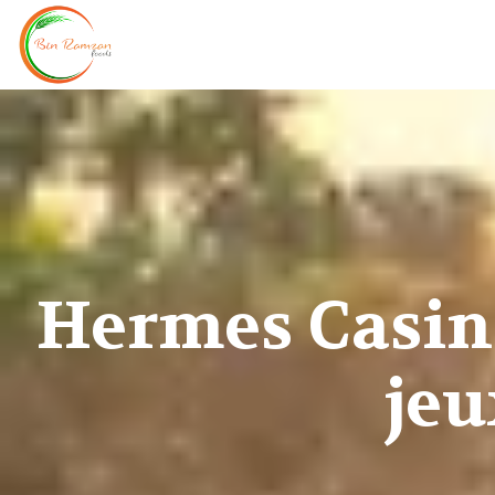
Hermes Casino
jeu