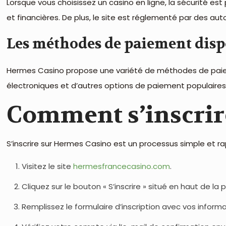
Lorsque vous choisissez un casino en ligne, la sécurité e
et financières. De plus, le site est réglementé par des aut
Les méthodes de paiement disp
Hermes Casino propose une variété de méthodes de paiement 
électroniques et d’autres options de paiement populaires.
Comment s’inscrir
S’inscrire sur Hermes Casino est un processus simple et rap
Visitez le site
hermesfrancecasino.com
.
Cliquez sur le bouton « S’inscrire » situé en haut de la 
Remplissez le formulaire d’inscription avec vos inform