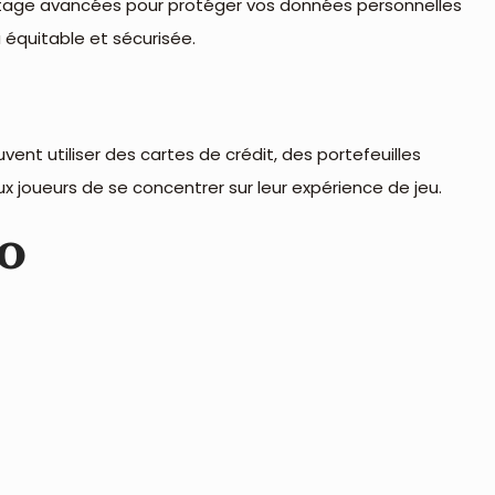
ryptage avancées pour protéger vos données personnelles
u équitable et sécurisée.
nt utiliser des cartes de crédit, des portefeuilles
x joueurs de se concentrer sur leur expérience de jeu.
o