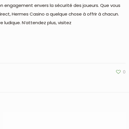
son engagement envers la sécurité des joueurs. Que vous
irect, Hermes Casino a quelque chose à offrir à chacun.
e ludique. N’attendez plus, visitez
0