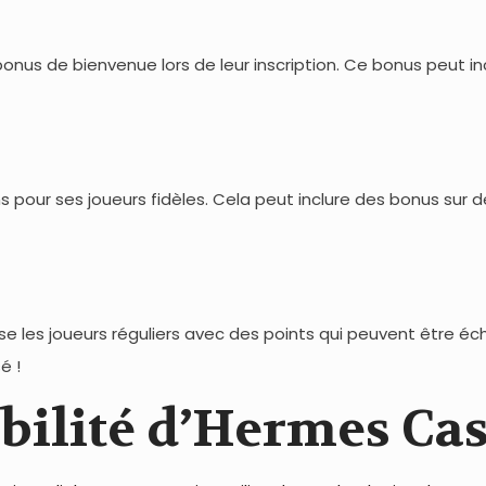
onus de bienvenue lors de leur inscription. Ce bonus peut i
our ses joueurs fidèles. Cela peut inclure des bonus sur dé
les joueurs réguliers avec des points qui peuvent être éch
é !
iabilité d’Hermes Ca