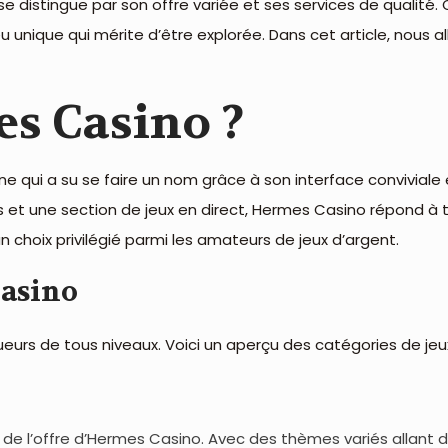
e distingue par son offre variée et ses services de qualité.
u unique qui mérite d’être explorée. Dans cet article, nous a
es Casino ?
e qui a su se faire un nom grâce à son interface conviviale
et une section de jeux en direct, Hermes Casino répond à to
 un choix privilégié parmi les amateurs de jeux d’argent.
Casino
ueurs de tous niveaux. Voici un aperçu des catégories de jeux
e l’offre d’Hermes Casino. Avec des thèmes variés allant de