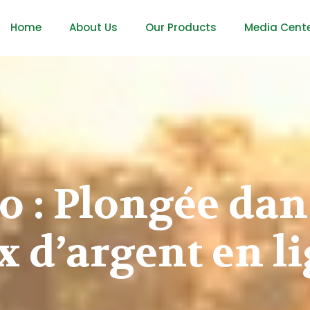
Home
About Us
Our Products
Media Cent
 : Plongée dans
x d’argent en l