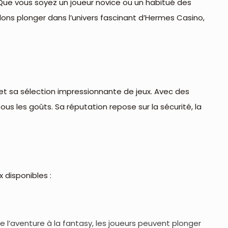
 Que vous soyez un joueur novice ou un habitué des
llons plonger dans l’univers fascinant d’Hermes Casino,
 et sa sélection impressionnante de jeux. Avec des
us les goûts. Sa réputation repose sur la sécurité, la
 disponibles :
 l’aventure à la fantasy, les joueurs peuvent plonger