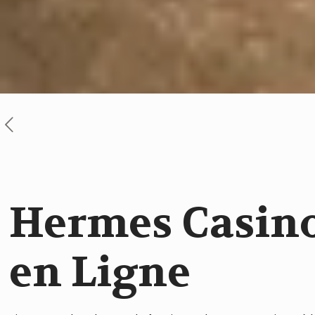
Hermes Casino 
en Ligne