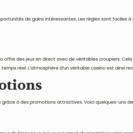
rtunités de gains intéressantes. Les règles sont faciles à a
offre des jeux en direct avec de véritables croupiers. Cela
 temps réel. L’atmosphère d’un véritable casino est ainsi re
otions
râce à des promotions attractives. Voici quelques-uns des