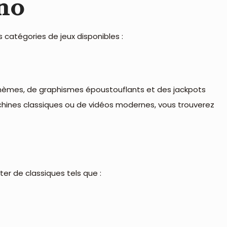
ino
 catégories de jeux disponibles :
 thèmes, de graphismes époustouflants et des jackpots
chines classiques ou de vidéos modernes, vous trouverez
er de classiques tels que :