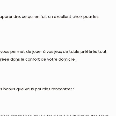
pprendre, ce qui en fait un excellent choix pour les
 vous permet de jouer à vos jeux de table préférés tout
créée dans le confort de votre domicile.
 bonus que vous pourriez rencontrer :