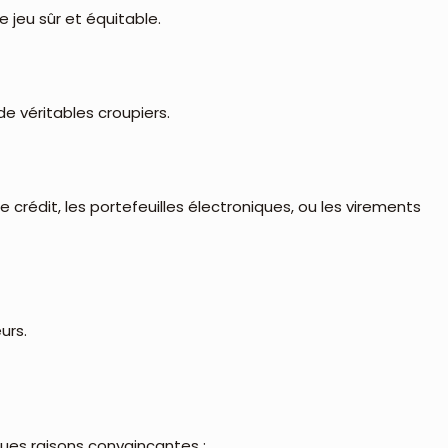
 jeu sûr et équitable.
e véritables croupiers.
crédit, les portefeuilles électroniques, ou les virements
urs.
ues raisons convaincantes :