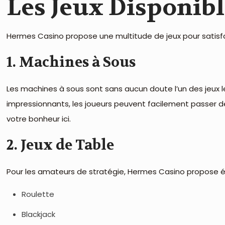
Les Jeux Disponib
Hermes Casino propose une multitude de jeux pour satisfair
1. Machines à Sous
Les machines à sous sont sans aucun doute l’un des jeux 
impressionnants, les joueurs peuvent facilement passer d
votre bonheur ici.
2. Jeux de Table
Pour les amateurs de stratégie, Hermes Casino propose ég
Roulette
Blackjack