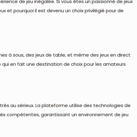
érience de jeu inégalée. Si vous êtes un passionné de jeux
eux et pourquoi il est devenu un choix privilégié pour de
es à sous, des jeux de table, et même des jeux en direct
e qui en fait une destination de choix pour les amateurs
 très au sérieux. La plateforme utilise des technologies de
rités compétentes, garantissant un environnement de jeu