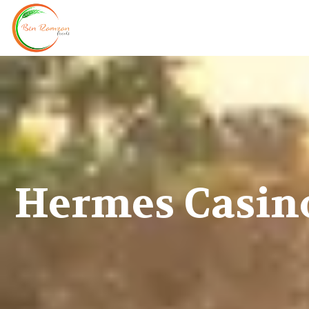
Hermes Casino 