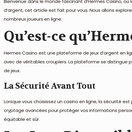
Bienvenue dans le monde fascinant d’Hermes Casino, où le 
d’argent, cet article est fait pour vous. Nous allons explor
nombreux joueurs en ligne.
Qu’est-ce qu’Herm
Hermes Casino est une plateforme de jeux d’argent en lig
avec de véritables croupiers. La plateforme se distingue p
de jeux.
La Sécurité Avant Tout
Lorsque vous choisissez un casino en ligne, la sécurité est
cryptage avancées pour protéger vos informations personn
équitable et sûr.